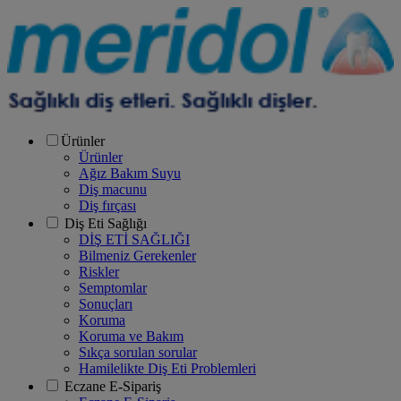
Ürünler
Ürünler
Ağız Bakım Suyu
Diş macunu
Diş fırçası
Diş Eti Sağlığı
DİŞ ETİ SAĞLIĞI
Bilmeniz Gerekenler
Riskler
Semptomlar
Sonuçları
Koruma
Koruma ve Bakım
Sıkça sorulan sorular
Hamilelikte Diş Eti Problemleri
Eczane E-Sipariş