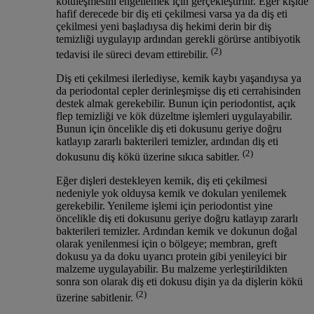
kötüleşmesini engellemek için gerçekleştirilir. Eğer kişide
hafif derecede bir diş eti çekilmesi varsa ya da diş eti
çekilmesi yeni başladıysa diş hekimi derin bir diş
temizliği uygulayıp ardından gerekli görürse antibiyotik
(2)
tedavisi ile süreci devam ettirebilir.
Diş eti çekilmesi ilerlediyse, kemik kaybı yaşandıysa ya
da periodontal cepler derinleşmişse diş eti cerrahisinden
destek almak gerekebilir. Bunun için periodontist, açık
flep temizliği ve kök düzeltme işlemleri uygulayabilir.
Bunun için öncelikle diş eti dokusunu geriye doğru
katlayıp zararlı bakterileri temizler, ardından diş eti
(2)
dokusunu diş kökü üzerine sıkıca sabitler.
Eğer dişleri destekleyen kemik, diş eti çekilmesi
nedeniyle yok olduysa kemik ve dokuları yenilemek
gerekebilir. Yenileme işlemi için periodontist yine
öncelikle diş eti dokusunu geriye doğru katlayıp zararlı
bakterileri temizler. Ardından kemik ve dokunun doğal
olarak yenilenmesi için o bölgeye; membran, greft
dokusu ya da doku uyarıcı protein gibi yenileyici bir
malzeme uygulayabilir. Bu malzeme yerleştirildikten
sonra son olarak diş eti dokusu dişin ya da dişlerin kökü
(2)
üzerine sabitlenir.