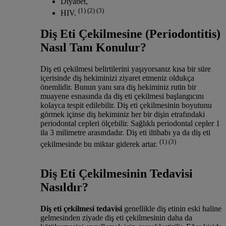
Diyabet,
(1) (2) (3)
HIV.
Diş Eti Çekilmesine (Periodontitis)
Nasıl Tanı Konulur?
Diş eti çekilmesi belirtilerini yaşıyorsanız kısa bir süre
içerisinde diş hekiminizi ziyaret etmeniz oldukça
önemlidir. Bunun yanı sıra diş hekiminiz rutin bir
muayene esnasında da diş eti çekilmesi başlangıcını
kolayca tespit edilebilir. Diş eti çekilmesinin boyutunu
görmek içinse diş hekiminiz her bir dişin etrafındaki
periodontal cepleri ölçebilir. Sağlıklı periodontal cepler 1
ila 3 milimetre arasındadır. Diş eti iltihabı ya da diş eti
(1) (3)
çekilmesinde bu miktar giderek artar.
Diş Eti Çekilmesinin Tedavisi
Nasıldır?
Diş eti çekilmesi tedavisi
genellikle diş etinin eski haline
gelmesinden ziyade diş eti çekilmesinin daha da