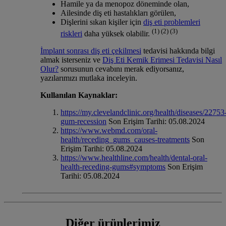
Hamile ya da menopoz döneminde olan,
Ailesinde diş eti hastalıkları görülen,
Dişlerini sıkan kişiler için
diş eti problemleri
(1) (2) (3)
riskleri
daha yüksek olabilir.
İmplant sonrası diş eti çekilmesi
tedavisi hakkında bilgi
almak isterseniz ve
Diş Eti Kemik Erimesi Tedavisi Nasıl
Olur?
sorusunun cevabını merak ediyorsanız,
yazılarımızı mutlaka inceleyin.
Kullanılan Kaynaklar:
https://my.clevelandclinic.org/health/diseases/22753
gum-recession
Son Erişim Tarihi: 05.08.2024
https://www.webmd.com/oral-
health/receding_gums_causes-treatments
Son
Erişim Tarihi: 05.08.2024
https://www.healthline.com/health/dental-oral-
health-receding-gums#symptoms
Son Erişim
Tarihi: 05.08.2024
Diğer ürünlerimiz