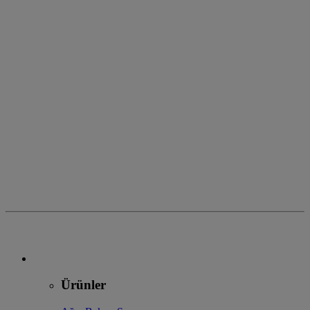
Meridol Yumuşak Diş Fırçası
Daha fazla bilgi
Meridol Gentle White Diş Macunu
Daha fazla bilgi
Meridol Diş Eti İçin Diş Macunu
Daha fazla bilgi
Vorige
Weiter
Ürünler