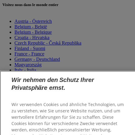
Visitez nous dans le monde entier
Austria - Österreich
Belgium - België
Belgium - Belgique
Croatia - Hrvatska
Czech Republic - Česká Republika
Finland - Suomi
France - France
Germany - Deutschland
Magyarország
Italy - Italia
Netherlands - Nederland
Wir nehmen den Schutz Ihrer
Poland - Polska
Saudi Arabia (العربية)
Privatsphäre ernst.
Saudi Arabia (English)
Slovensko
Slovenija
Wir verwenden Cookies und ähnliche Technologien, um
Switzerland (Schweiz)
zu verstehen, wie Sie unsere Website nutzen, und um
Switzerland (Suisse)
wertvollere Erfahrungen für Sie zu schaffen. Diese
Turkey - Türkiye
Cookies können für verschiedene Zwecke verwendet
Ukraine - Україна
werden, einschließlich personalisierter Werbung,