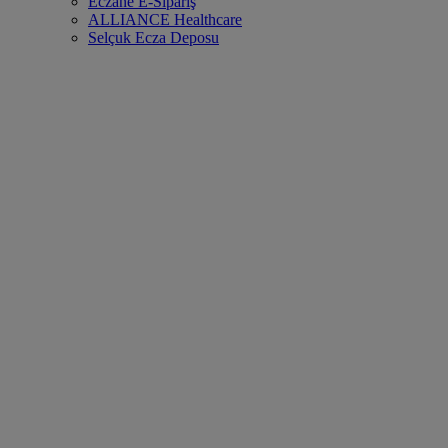
Eczane E-Sipariş
ALLIANCE Healthcare
Selçuk Ecza Deposu
Ana Sayfa
Meridol Ürünleri
Meridol Parodont Expert Diş Macunu
Vorige
Weiter