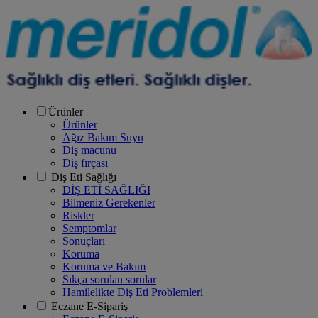
Ürünler
Ürünler
Ağız Bakım Suyu
Diş macunu
Diş fırçası
Diş Eti Sağlığı
DİŞ ETİ SAĞLIĞI
Bilmeniz Gerekenler
Riskler
Semptomlar
Sonuçları
Koruma
Koruma ve Bakım
Sıkça sorulan sorular
Hamilelikte Diş Eti Problemleri
Eczane E-Sipariş