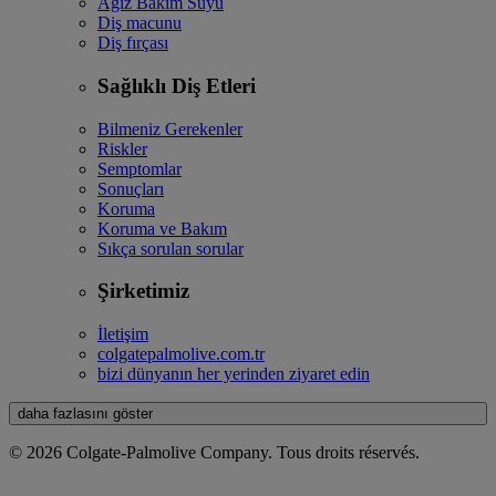
Ağız Bakım Suyu
Diş macunu
Diş fırçası
Sağlıklı Diş Etleri
Bilmeniz Gerekenler
Riskler
Semptomlar
Sonuçları
Koruma
Koruma ve Bakım
Sıkça sorulan sorular
Şirketimiz
İletişim
colgatepalmolive.com.tr
bizi dünyanın her yerinden ziyaret edin
daha fazlasını göster
© 2026 Colgate-Palmolive Company. Tous droits réservés.